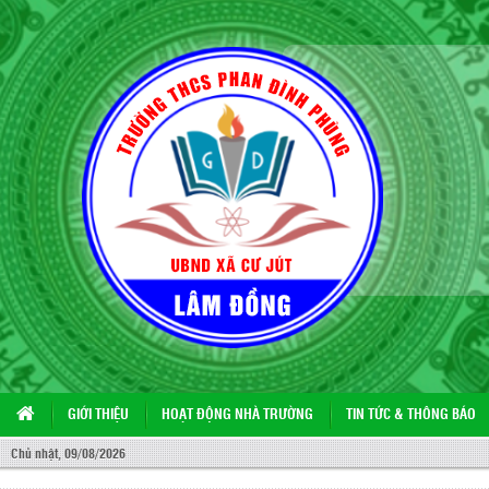
GIỚI THIỆU
HOẠT ĐỘNG NHÀ TRƯỜNG
TIN TỨC & THÔNG BÁO
CH
Chủ nhật, 09/08/2026