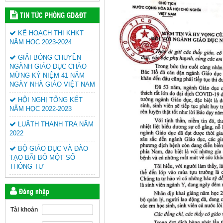
TIN TỨC PHÒNG GD&ĐT
KẾ HOẠCH THI KHKT
NĂM HỌC 2023-2024
GIẢI BÓNG CHUYỀN
NGÀNH GIÁO DỤC CHÀO
MỪNG KỶ NIỆM 41 NĂM
NGÀY NHÀ GIÁO VIỆT NAM
HỘI NGHỊ TỔNG KẾT
NĂM HỌC 2022-2023
LUÂTH THANH TRA NĂM
2022
BỘ GIÁO DỤC VÀ ĐÀO
TẠO BÃI BỎ MỘT SỐ
THÔNG TƯ
Đăng nhập
Tài khoản