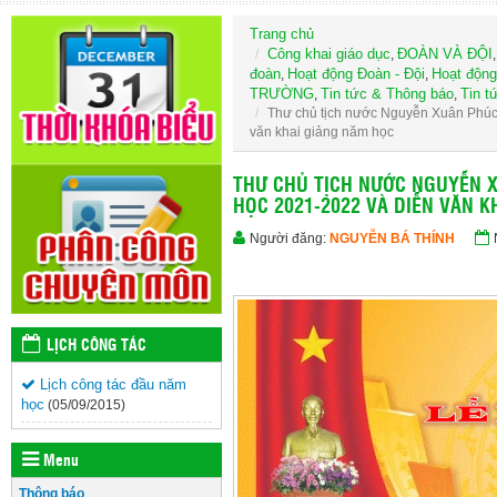
Trang chủ
Công khai giáo dục
ĐOÀN VÀ ĐỘI
,
đoàn
Hoạt động Đoàn - Đội
Hoạt động
,
,
TRƯỜNG
Tin tức & Thông báo
Tin t
,
,
Thư chủ tịch nước Nguyễn Xuân Phúc
văn khai giảng năm học
THƯ CHỦ TỊCH NƯỚC NGUYỄN 
HỌC 2021-2022 VÀ DIỄN VĂN 
Người đăng:
NGUYỄN BÁ THÍNH
LỊCH CÔNG TÁC
Lịch công tác đầu năm
học
(05/09/2015)
Menu
Thông báo