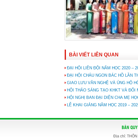
BÀI VIẾT LIÊN QUAN
ĐẠI HỘI LIÊN ĐỘI NĂM HỌC 2020 – 2
ĐẠI HỘI CHÁU NGON BÁC HỒ LẦN T
GIAO LƯU VĂN NGHỆ VÀ ỦNG HỘ HỘ
HỘI THẢO SÁNG TẠO KHKT VÀ ĐỔI 
HỘI NGHỊ BAN ĐẠI DIỆN CHA MẸ HỌC
LỄ KHAI GIẢNG NĂM HỌC 2019 – 202
BẢN QUY
Địa chỉ: THÔ